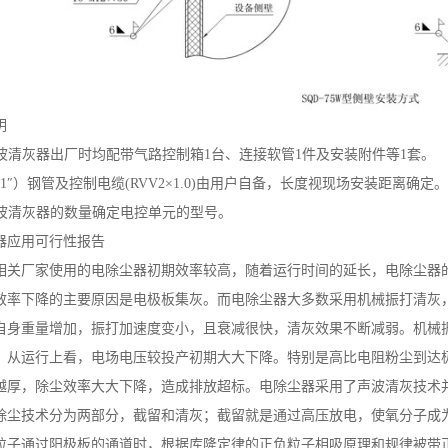
明
台声波清灰器出厂时均配带气路控制箱1台、连接软管1件及安装附件等1套。
25（1″）钢管及控制电缆(RVV2×1.0)由用户自备，长度视现场安装距离确定
据声波清灰器的数量确定电控单元的型号。
器应用可行性报告
相关厂家使用的电除尘器初期效率较高，随着运行时间的延长，电除尘器
效率下降的主要原因是电极板集灰。而电除尘器大多数采用机械振打清灰
自身重量增加，振打加速度变小，且衰减很快，清灰效果不断减弱。机械
。从运行上看，电场电压较投产初期大大下降。特别是高比电阻粉尘到达
越厚，除尘效率大大下降，造成排放超标。电除尘器采用了声波清灰技术
除尘技术分为两部分，截留和清灰；截留就是通过高压放电，使氧分子成
粒子通过阳极板的通道时，根据库隆定律的正负粒子相吸原理和规律被带