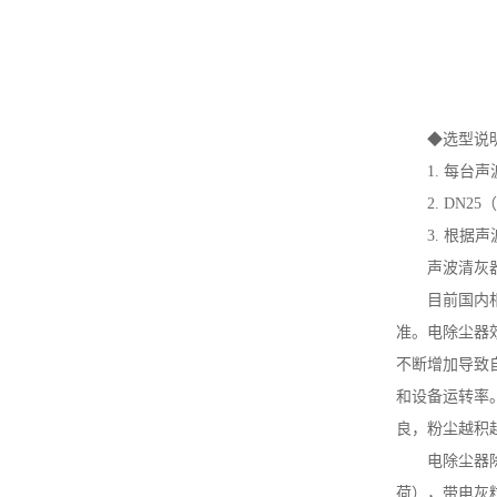
◆选型说
1. 每
2. DN
3. 根
声波清灰
目前国内
准。电除尘器
不断增加导致
和设备运转率
良，粉尘越积
电除尘器
荷），带电灰