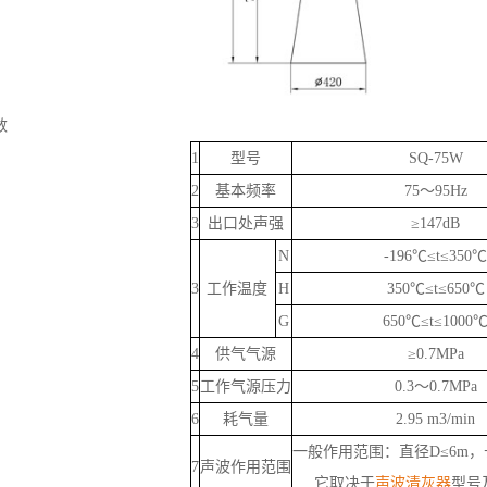
数
1
型号
SQ-75W
2
基本频率
75～95Hz
3
出口处声强
≥147dB
N
-196℃≤t≤350℃
3
工作温度
H
350℃≤t≤650℃
G
650℃≤t≤1000
4
供气气源
≥0.7MPa
5
工作气源压力
0.3～0.7MPa
6
耗气量
2.95 m3/min
一般作用范围：直径D≤6m，
7
声波作用范围
它取决于
声波清灰器
型号