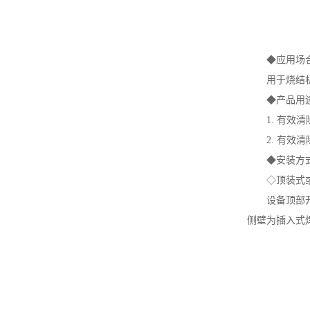
◆应用场
用于烧结
◆产品用
1. 有
2. 有
◆安装方
◇顶装式
设备顶部开
侧壁为插入式