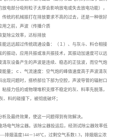
的放电部分吸附粒子太厚会影响放电或失去放电功能），
，传统的机械振打在排放要求不高的过去，还是一种很好
应用之前，声波（传播介质
恢复除尘效率，达标排放
性能远远超过传统疏通设备：（１）、与灰斗、料仓相接
兹的振动，应用共振或准共振技术，其振动加速度可以远
波清灰设备产生的声波是连续、稳态的正弦波，而空气炮
波能量；ｃ、气流速度：空气炮的峰值速度高于声波清灰
料出现问题时，搭桥部位下部为空腔，声波导管的辐射口
，粘接力低的或物理堆积支撑不稳定的灰、料率先脱落，
及灰、料的碰撞下，被彻底破坏；
分析及最终效果，使这一问题得到有效解决。
双室三电场电气除尘器。该除尘器投运后，经测试除尘器效率低
——排烟温度144－148℃，过剩空气系数1.3，排烟烟尘浓