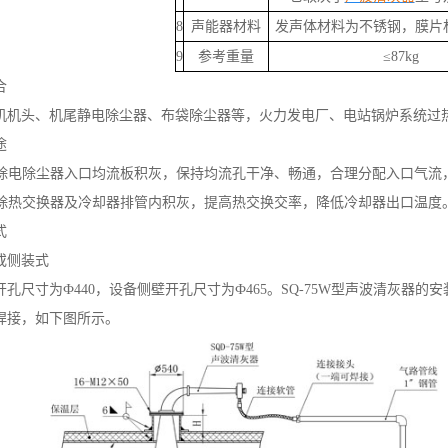
8
声能器材料
发声体材料为不锈钢，膜片
9
参考重量
≤87kg
合
机机头、机尾静电除尘器、布袋除尘器等，火力发电厂、电站锅炉系统过热
途
效清除电除尘器入口均流板积灰，保持均流孔干净、畅通，合理分配入口气流
效清除热交换器及冷却器排管内积灰，提高热交换交率，降低冷却器出口温度
式
或侧装式
孔尺寸为Ф440，设备侧壁开孔尺寸为Ф465。SQ-75W型声波清灰器的安
焊接，如下图所示。