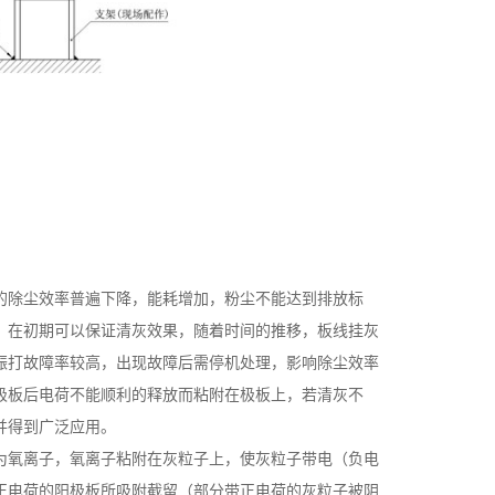
。
的除尘效率普遍下降，能耗增加，粉尘不能达到排放标
，在初期可以保证清灰效果，随着时间的推移，板线挂灰
振打故障率较高，出现故障后需停机处理，影响除尘效率
极板后电荷不能顺利的释放而粘附在极板上，若清灰不
并得到广泛应用。
为氧离子，氧离子粘附在灰粒子上，使灰粒子带电（负电
正电荷的阳极板所吸附截留（部分带正电荷的灰粒子被阴