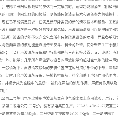
）；电除尘器阳极板截留的灰达到一定厚度时，截留功能将消失（阴极线
灰的问题；电除尘器的阳极板、阴极线传统清灰技术和设备多为机械振打
，现在已不能满足要求！在满足新形势需要的新的清灰技术和设备、工艺
声波）辅助清灰是一种很好的技术和选择，声波辅助清灰可以使电除尘器
（疏通）设备的功能不仅完全包含所有传统疏通设备的功能，而且各单项
以将低频声波的波动能量直接传至灰斗、料仓的外壁，使外壁产生百余赫
荡器；（２）声波清灰设备和空气炮都是气－声转换装置，ａ、波形：声
波；ｂ、能量：几乎所有声波清灰设备的声波能量均超过空气炮的脉冲声
、一般情况下，声波清灰设备的安装位置应在容易搭桥部位的下部，当卸
态，此时开启声波清灰设备，搭桥的拱形灰、料全部处于声场作用范围内
空洞，并逐步成为空腔中的悬桥”，最终在声波的波动作用、声疲劳作用以
应用：
电公司二号炉电气除尘使用声波清灰器在电气除尘器上应用试验、运行、
某第二发电公司,二号炉，装有某电集团生产，2FAA3×45M-2×72
炉排放量为48.15Kg/h，二号炉烟尘排放量为102.4Kg/h。二号炉电除尘