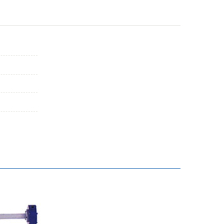
动化仪表盘及
辽宁其他
保温箱