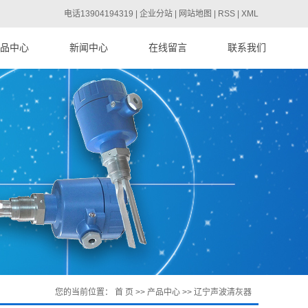
电话13904194319 |
企业分站
|
网站地图
|
RSS
|
XML
品中心
新闻中心
在线留言
联系我们
声波清灰器
公司新闻
重锤料位计
行业资讯
频导纳物位计
技术知识
料位系列仪表
液位系列仪表
雷达物位计
压力系列仪表
流量系列仪表
温度系列仪表
您的当前位置：
首 页
>>
产品中心
>>
辽宁声波清灰器