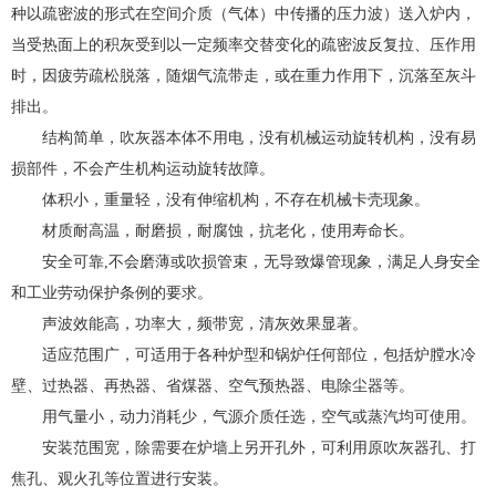
种以疏密波的形式在空间介质（气体）中传播的压力波）送入炉内，
当受热面上的积灰受到以一定频率交替变化的疏密波反复拉、压作用
时，因疲劳疏松脱落，随烟气流带走，或在重力作用下，沉落至灰斗
排出。
结构简单，吹灰器本体不用电，没有机械运动旋转机构，没有易
损部件，不会产生机构运动旋转故障。
体积小，重量轻，没有伸缩机构，不存在机械卡壳现象。
材质耐高温，耐磨损，耐腐蚀，抗老化，使用寿命长。
安全可靠,不会磨薄或吹损管束，无导致爆管现象，满足人身安全
和工业劳动保护条例的要求。
声波效能高，功率大，频带宽，清灰效果显著。
适应范围广，可适用于各种炉型和锅炉任何部位，包括炉膛水冷
壁、过热器、再热器、省煤器、空气预热器、电除尘器等。
用气量小，动力消耗少，气源介质任选，空气或蒸汽均可使用。
安装范围宽，除需要在炉墙上另开孔外，可利用原吹灰器孔、打
焦孔、观火孔等位置进行安装。