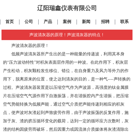
辽阳瑞鑫仪表有限公司
首页
公司
产品
案例
新闻
招聘
联系
声波清灰器的原理！声波清灰器的特点！
声波清灰器的原理！
低频声波清灰器所产生出的是一种能量的传递波，利用其本身
的“压力波动特性”对积灰表面层作用的一种波。在此作用下，积灰层
产生松动，积灰颗粒发生移位、错位，在自身重力及风力等外力的作
用下，脱离原来的位置，使之达到清灰的目的，是一种气----声转换的
过程。声波清灰器装置是以压缩空气作为声波源，高强度的钛金属膜
片在压缩空气气源作用下自激振荡，并在谐振腔内产生谐振，把压缩
空气势能转换为低频声能，通过空气介质把声能传递到相应的积灰
点，使声波对灰渣起到声致疲劳作用，由于声波振荡的反复作用，施
加于灰、渣的挤压循环变化的载荷，达到一定的循环应力次数时，灰
渣的结构因疲劳而破坏，然后因重力或因流体介质媒体将灰渣清除出