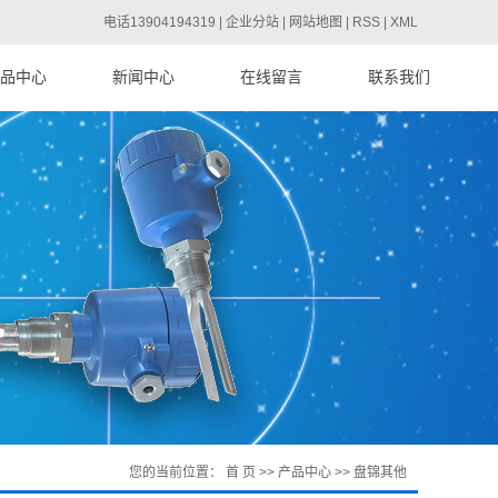
电话13904194319 |
企业分站
|
网站地图
|
RSS
|
XML
品中心
新闻中心
在线留言
联系我们
声波清灰器
公司新闻
重锤料位计
行业资讯
频导纳物位计
技术知识
料位系列仪表
液位系列仪表
雷达物位计
压力系列仪表
流量系列仪表
温度系列仪表
您的当前位置：
首 页
>>
产品中心
>>
盘锦其他