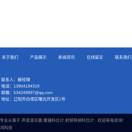
关于我们
产品展示
新闻资讯
在线留言
联系我们
联系人：解经理
电话：13904194319
邮箱：534249897@qq.com
地址：辽阳市白塔区曙光开发区1号
限公司 专业从事于
声波清灰器
,
重锤料位计
,
射频导纳料位计
, 欢迎来电咨询!
鸿科技